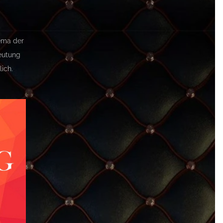
hema der
deutung
lich.