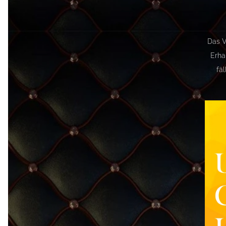
Das V
Erha
fäl