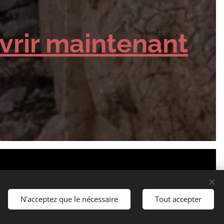
vrir maintenant
s London Sofia Prague
N'acceptez que le nécessaire
Tout accepter
ies