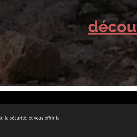
décou
006-2026 UnderstandingCulturalHeritage.com Attis&Cybelle New York Pari
 la sécurité, et vous offrir la
Cook
s droits réservés : la propriété intellectuelle : protégés et déposés