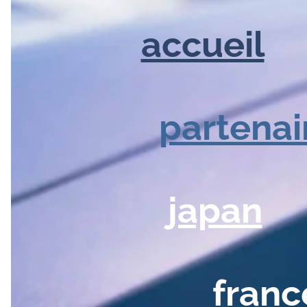
accueil
partenai
japan
franc