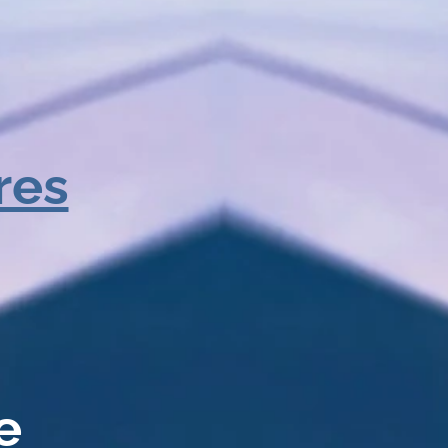
res
e