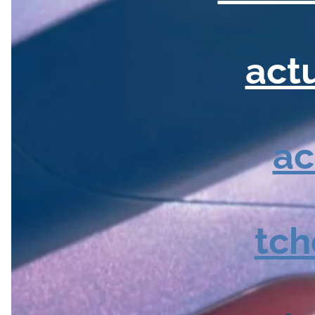
actu
ac
tch